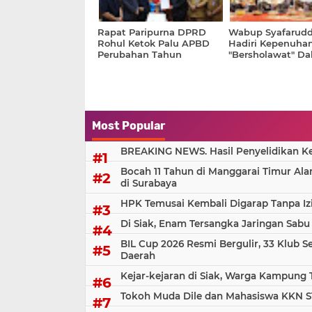
Rapat Paripurna DPRD
Wabup Syafarudd
Rohul Ketok Palu APBD
Hadiri Kepenuha
Perubahan Tahun
"Bersholawat" D
Anggaran 2025
Rangka Peringata
Santri Nasional 2
Most Popular
BREAKING NEWS. Hasil Penyelidikan Kem
Bocah 11 Tahun di Manggarai Timur Al
di Surabaya
HPK Temusai Kembali Digarap Tanpa Iz
Di Siak, Enam Tersangka Jaringan Sabu
BIL Cup 2026 Resmi Bergulir, 33 Klub S
Daerah
Kejar-kejaran di Siak, Warga Kampung
Tokoh Muda Dile dan Mahasiswa KKN S