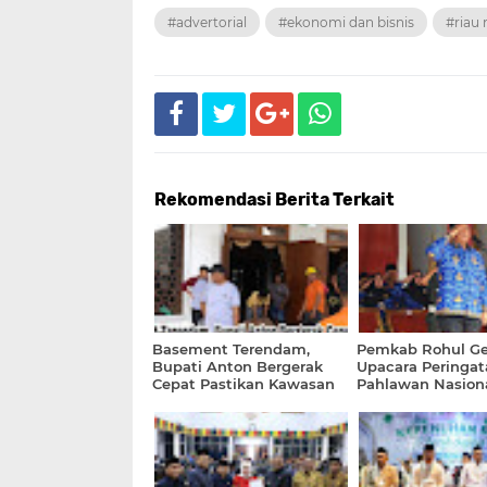
#advertorial
#ekonomi dan bisnis
#riau 
Rekomendasi Berita Terkait
Basement Terendam,
Pemkab Rohul Ge
Bupati Anton Bergerak
Upacara Peringat
Cepat Pastikan Kawasan
Pahlawan Nasiona
Islamic Centre Tetap
Aman