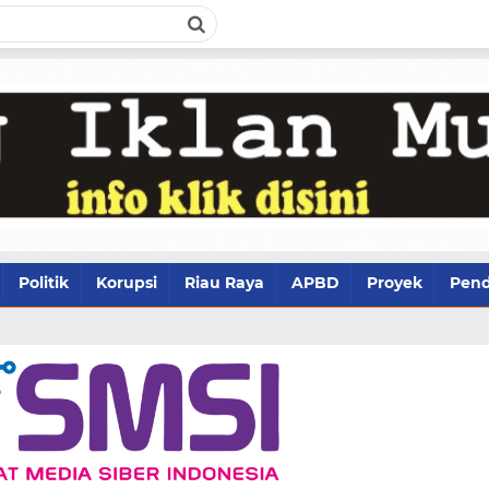
Politik
Korupsi
Riau Raya
APBD
Proyek
Pend