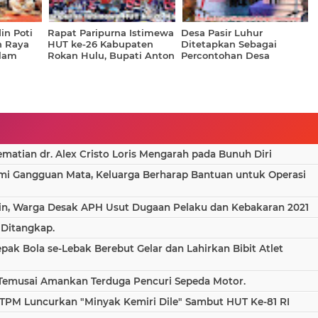
in Poti
Rapat Paripurna Istimewa
Desa Pasir Luhur
n Raya
HUT ke-26 Kabupaten
Ditetapkan Sebagai
alam
Rokan Hulu, Bupati Anton
Percontohan Desa
n Hari
Ajak Wujudkan Rohul
Antikorupsi di Provinsi
025
Maju dan Harmonis
Riau, Raih Predikat
Istimewa 96,5
atian dr. Alex Cristo Loris Mengarah pada Bunuh Diri
ami Gangguan Mata, Keluarga Berharap Bantuan untuk Operasi
in, Warga Desak APH Usut Dugaan Pelaku dan Kebakaran 2021
 Ditangkap.
epak Bola se-Lebak Berebut Gelar dan Lahirkan Bibit Atlet
 Temusai Amankan Terduga Pencuri Sepeda Motor.
TPM Luncurkan "Minyak Kemiri Dile" Sambut HUT Ke-81 RI