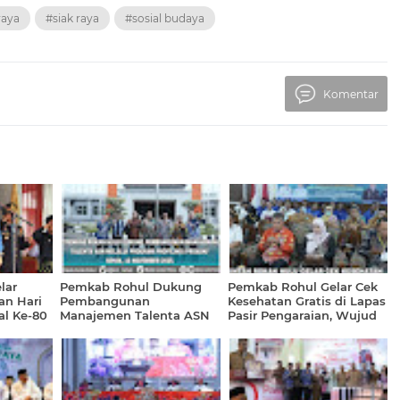
raya
#siak raya
#sosial budaya
Komentar
lar
Pemkab Rohul Dukung
Pemkab Rohul Gelar Cek
an Hari
Pembangunan
Kesehatan Gratis di Lapas
l Ke-80
Manajemen Talenta ASN
Pasir Pengaraian, Wujud
Melalui Program Profiling
Nyata Peringatan HKN ke-
(ProASN)
61