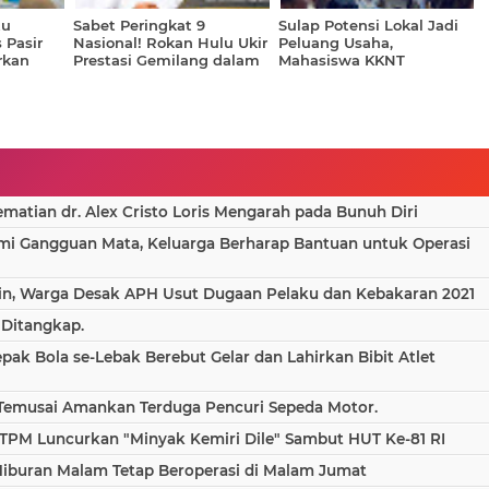
tu
Sabet Peringkat 9
Sulap Potensi Lokal Jadi
 Pasir
Nasional! Rokan Hulu Ukir
Peluang Usaha,
rkan
Prestasi Gemilang dalam
Mahasiswa KKNT
ehatan
Pelayanan Investasi dan
GENTASKIN Latih Warga
arakat
Kemudahan Berusaha
Nenowea Produksi Minyak
2026
Urut Tradisional
atian dr. Alex Cristo Loris Mengarah pada Bunuh Diri
ami Gangguan Mata, Keluarga Berharap Bantuan untuk Operasi
in, Warga Desak APH Usut Dugaan Pelaku dan Kebakaran 2021
 Ditangkap.
epak Bola se-Lebak Berebut Gelar dan Lahirkan Bibit Atlet
 Temusai Amankan Terduga Pencuri Sepeda Motor.
TPM Luncurkan "Minyak Kemiri Dile" Sambut HUT Ke-81 RI
Hiburan Malam Tetap Beroperasi di Malam Jumat