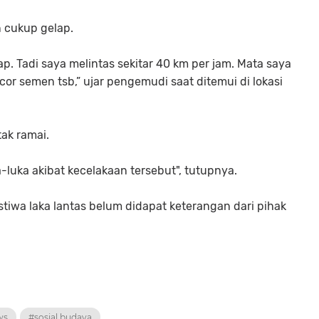
an cukup gelap.
ap. Tadi saya melintas sekitar 40 km per jam. Mata saya
or semen tsb,” ujar pengemudi saat ditemui di lokasi
tak ramai.
luka akibat kecelakaan tersebut", tutupnya.
ristiwa laka lantas belum didapat keterangan dari pihak
ws
#sosial budaya