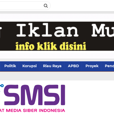
Politik
Korupsi
Riau Raya
APBD
Proyek
Pend