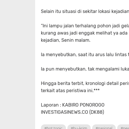
Selain itu situasi di sekitar lokasi kejadi
“Ini lampu jalan terhalang pohon jadi gel
kurang awas jadi enggak melihat ya ada c
kejadian, Senin malam.
Ia menyebutkan, saat itu arus lalu lintas 
Ia pun menyebutkan, tak mengalami luka-
Hingga berita terbit, kronologi detail pe
terkait atas peristiwa ini.***
Laporan : KABIRO PONOROGO
INVESTIGASINEWS.CO (DK88)
#hot topic
#hu-krim
#nasional
#ne