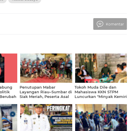
Komentar
Gabung
Penutupan Mabar
Tokoh Muda Dile dan
litik
Layangan Riau–Sumbar di
Mahasiswa KKN STPM
 Berubah
Siak Meriah, Peserta Asal
Luncurkan "Minyak Kemiri
Duri Bawa Pulang Sepeda
Dile" Sambut HUT Ke-81 RI