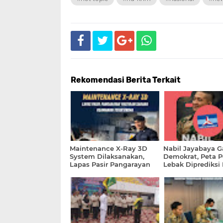
Rekomendasi Berita Terkait
Maintenance X-Ray 3D
Nabil Jayabaya 
System Dilaksanakan,
Demokrat, Peta Po
Lapas Pasir Pangarayan
Lebak Diprediksi
Pastikan Sarana
Keamanan Tetap Prima