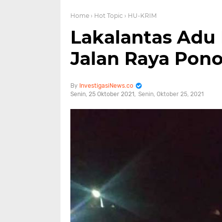
Home
› Hot Topic
› HU-KRIM
Lakalantas Adu 
Jalan Raya Pon
InvestigasiNews.co
Senin, 25 Oktober 2021
Senin, Oktober 25, 2021