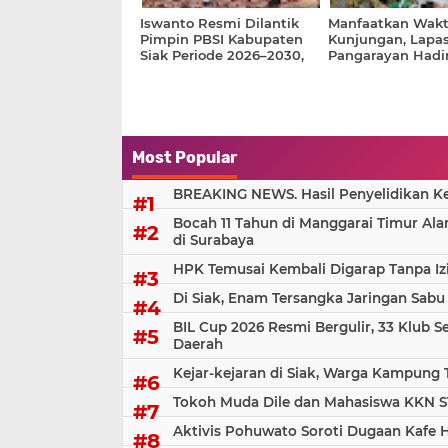
Iswanto Resmi Dilantik
Manfaatkan Wak
Pimpin PBSI Kabupaten
Kunjungan, Lapas
Siak Periode 2026–2030,
Pangarayan Hadi
Siap Perkuat Pembinaan
Pemeriksaan Kes
Atlet Berprestasi
Gratis bagi Masy
Most Popular
BREAKING NEWS. Hasil Penyelidikan Kem
Bocah 11 Tahun di Manggarai Timur Al
di Surabaya
HPK Temusai Kembali Digarap Tanpa Iz
Di Siak, Enam Tersangka Jaringan Sabu
BIL Cup 2026 Resmi Bergulir, 33 Klub S
Daerah
Kejar-kejaran di Siak, Warga Kampung
Tokoh Muda Dile dan Mahasiswa KKN S
Aktivis Pohuwato Soroti Dugaan Kafe 