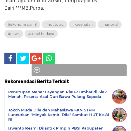
usah ragu untuk di Vaksin", tutup Kapolres
Dairi.***MB.Purba.
#ekonomi dan 8
#hot topic
#kesehatan
#nasional
#news
#sosial budaya
Rekomendasi Berita Terkait
Komentar
Penutupan Mabar Layangan Riau–Sumbar di Siak
Meriah, Peserta Asal Duri Bawa Pulang Sepeda
Tokoh Muda Dile dan Mahasiswa KKN STPM
Luncurkan "Minyak Kemiri Dile" Sambut HUT Ke-81
RI
Iswanto Resmi Dilantik Pimpin PBSI Kabupaten