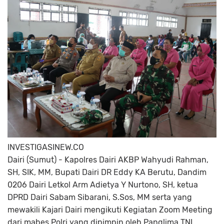
INVESTIGASINEW.CO
Dairi (Sumut) - Kapolres Dairi AKBP Wahyudi Rahman,
SH, SIK, MM, Bupati Dairi DR Eddy KA Berutu, Dandim
0206 Dairi Letkol Arm Adietya Y Nurtono, SH, ketua
DPRD Dairi Sabam Sibarani, S.Sos, MM serta yang
mewakili Kajari Dairi mengikuti Kegiatan Zoom Meeting
dari mabes Polri yang dipimpin oleh Panglima TNI