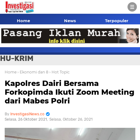
Home
News
Terpopuler
HU-KRIM
Home
› Ekonomi dan 8
› Hot Topic
Kapolres Dairi Bersama
Forkopimda Ikuti Zoom Meeting
dari Mabes Polri
InvestigasiNews.co
Selasa, 26 Oktober 2021
Selasa, Oktober 26, 2021