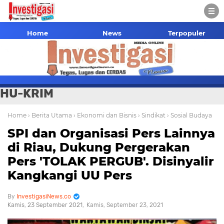
Home
News
Terpopuler
HU-KRIM
Home
› Berita Utama
› Ekonomi dan Bisnis
› Sindikat
› Sosial Budaya
SPI dan Organisasi Pers Lainnya
di Riau, Dukung Pergerakan
Pers 'TOLAK PERGUB'. Disinyalir
Kangkangi UU Pers
InvestigasiNews.co
Kamis, 23 September 2021
Kamis, September 23, 2021