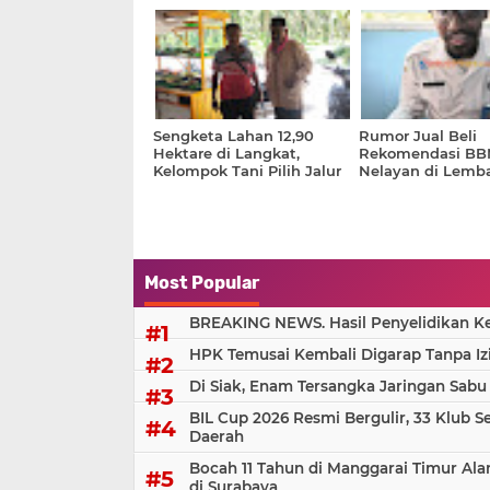
Liter Minyak Goreng
Sengketa Lahan 12,90
Rumor Jual Beli
Hektare di Langkat,
Rekomendasi BB
Kelompok Tani Pilih Jalur
Nelayan di Lemb
Politik Ketimbang PTUN
Dibantah Dinas P
Most Popular
BREAKING NEWS. Hasil Penyelidikan Kem
HPK Temusai Kembali Digarap Tanpa Iz
Di Siak, Enam Tersangka Jaringan Sabu
BIL Cup 2026 Resmi Bergulir, 33 Klub S
Daerah
Bocah 11 Tahun di Manggarai Timur Al
di Surabaya