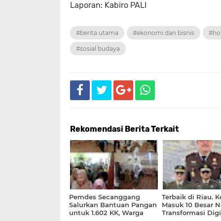
Laporan: Kabiro PALI
#berita utama
#ekonomi dan bisnis
#ho
#sosial budaya
Rekomendasi Berita Terkait
Pemdes Secanggang
Terbaik di Riau. K
Salurkan Bantuan Pangan
Masuk 10 Besar N
untuk 1.602 KK, Warga
Transformasi Digi
Terima 20 Kg Beras dan 4