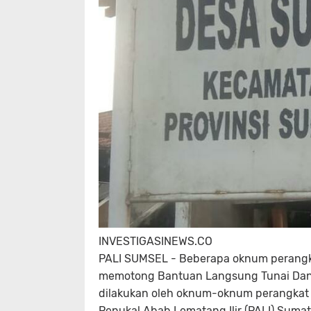
INVESTIGASINEWS.CO
PALI SUMSEL - Beberapa oknum perangk
memotong Bantuan Langsung Tunai Dana D
dilakukan oleh oknum-oknum perangkat
Penukal Abab Lematang Ilir (PALI) Sumat