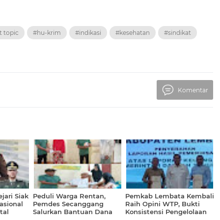
t topic
#hu-krim
#indikasi
#kesehatan
#sindikat
Komentar
ejari Siak
Peduli Warga Rentan,
Pemkab Lembata Kembali
asional
Pemdes Secanggang
Raih Opini WTP, Bukti
tal
Salurkan Bantuan Dana
Konsistensi Pengelolaan
Desa untuk 26 Lansia
Keuangan Daerah