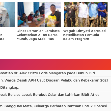
Dinas Pertanian Lembata
Wagub Dimyati Apresiasi
M
Gelontorkan 2 Ton Beras
Keterlibatan Pemuda
ata
Murah, Jaga Stabilitas
dalam Program
erikanan
Harga dan Daya Beli
Ketahanan Pangan
Warga
atian dr. Alex Cristo Loris Mengarah pada Bunuh Diri
in, Warga Desak APH Usut Dugaan Pelaku dan Kebakaran 2021
 Ditangkap.
epak Bola se-Lebak Berebut Gelar dan Lahirkan Bibit Atlet
ami Gangguan Mata, Keluarga Berharap Bantuan untuk Operasi