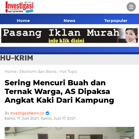
Home
News
Terpopuler
HU-KRIM
Home
› Ekonomi dan Bisnis
› Hot Topic
Sering Mencuri Buah dan
Ternak Warga, AS Dipaksa
Angkat Kaki Dari Kampung
InvestigasiNews.co
Kamis, 17 Juni 2021
Kamis, Juni 17, 2021