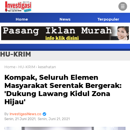
Home
News
Terpopuler
HU-KRIM
Home
› HU-KRIM
› kesehatan
Kompak, Seluruh Elemen
Masyarakat Serentak Bergerak:
'Dukung Lawang Kidul Zona
Hijau'
InvestigasiNews.co
Senin, 21 Juni 2021
Senin, Juni 21, 2021