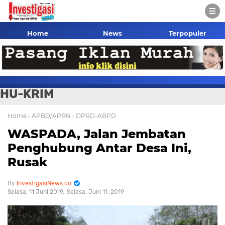
Home
News
Terpopuler
HU-KRIM
Home
› APBD/APBN
› DPRD-ABPD
WASPADA, Jalan Jembatan
Penghubung Antar Desa Ini,
Rusak
InvestigasiNews.co
Selasa, 11 Juni 2019
Selasa, Juni 11, 2019