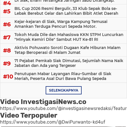
Di Siak, Enam Tersangka Jaringan Sabu Ditangkap.
BIL Cup 2026 Resmi Bergulir, 33 Klub Sepak Bola se-
Lebak Berebut Gelar dan Lahirkan Bibit Atlet Daerah
Kejar-kejaran di Siak, Warga Kampung Temusai
Amankan Terduga Pencuri Sepeda Motor.
Tokoh Muda Dile dan Mahasiswa KKN STPM Luncurkan
"Minyak Kemiri Dile" Sambut HUT Ke-81 RI
Aktivis Pohuwato Soroti Dugaan Kafe Hiburan Malam
Tetap Beroperasi di Malam Jumat
71 Pejabat Pemkab Siak Dimutasi, Sejumlah Nama Naik
Jabatan dan Ada yang Tergeser
Penutupan Mabar Layangan Riau–Sumbar di Siak
Meriah, Peserta Asal Duri Bawa Pulang Sepeda
SELENGKAPNYA
Video InvestigasiNews.co
https://www.youtube.com/@investigasinewsredaksi/featu
Video Terpopuler
https://www.youtube.com/@DwiPurwanto-kd4uf