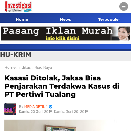
Home
News
Terpopuler
HU-KRIM
Home
› indikasi
› Riau Raya
Kasasi Ditolak, Jaksa Bisa
Penjarakan Terdakwa Kasus di
PT Pertiwi Tualang
MEDIA DETIL 1
Kamis, 20 Juni 2019
Kamis, Juni 20, 2019