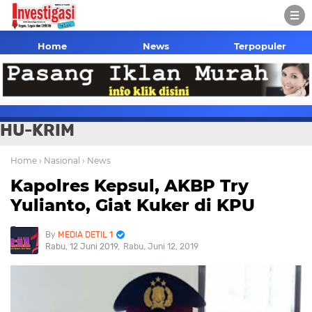
Home
News
Terpopuler
HU-KRIM
Home
› Nasional
› News
Kapolres Kepsul, AKBP Try
Yulianto, Giat Kuker di KPU
MEDIA DETIL 1
Rabu, 12 Juni 2019
Rabu, Juni 12, 2019