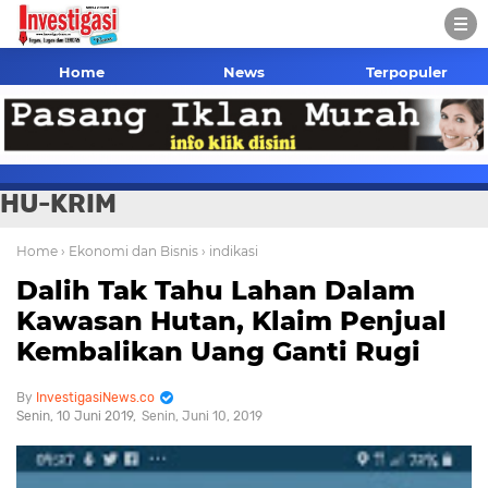
Home
News
Terpopuler
HU-KRIM
Home
› Ekonomi dan Bisnis
› indikasi
Dalih Tak Tahu Lahan Dalam
Kawasan Hutan, Klaim Penjual
Kembalikan Uang Ganti Rugi
InvestigasiNews.co
Senin, 10 Juni 2019
Senin, Juni 10, 2019