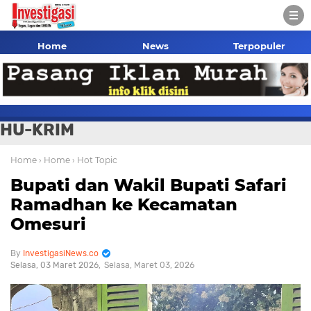
Home
News
Terpopuler
HU-KRIM
Home
› Home
› Hot Topic
Bupati dan Wakil Bupati Safari
Ramadhan ke Kecamatan
Omesuri
InvestigasiNews.co
Selasa, 03 Maret 2026
Selasa, Maret 03, 2026