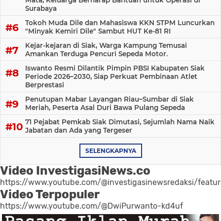
Mata, Keluarga Berharap Bantuan untuk Operasi di
Surabaya
Tokoh Muda Dile dan Mahasiswa KKN STPM Luncurkan
"Minyak Kemiri Dile" Sambut HUT Ke-81 RI
Kejar-kejaran di Siak, Warga Kampung Temusai
Amankan Terduga Pencuri Sepeda Motor.
Iswanto Resmi Dilantik Pimpin PBSI Kabupaten Siak
Periode 2026–2030, Siap Perkuat Pembinaan Atlet
Berprestasi
Penutupan Mabar Layangan Riau–Sumbar di Siak
Meriah, Peserta Asal Duri Bawa Pulang Sepeda
71 Pejabat Pemkab Siak Dimutasi, Sejumlah Nama Naik
Jabatan dan Ada yang Tergeser
SELENGKAPNYA
Video InvestigasiNews.co
https://www.youtube.com/@investigasinewsredaksi/featu
Video Terpopuler
https://www.youtube.com/@DwiPurwanto-kd4uf