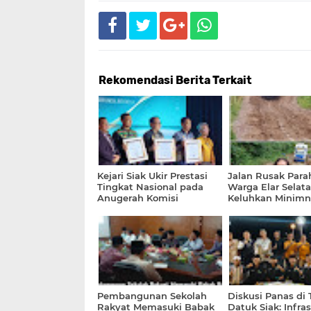
Rekomendasi Berita Terkait
Kejari Siak Ukir Prestasi
Jalan Rusak Parah
Tingkat Nasional pada
Warga Elar Selat
Anugerah Komisi
Keluhkan Minimn
Kejaksaan RI 2026 di
Perhatian Pemeri
Badiklat
Pembangunan Sekolah
Diskusi Panas di
Rakyat Memasuki Babak
Datuk Siak: Infras