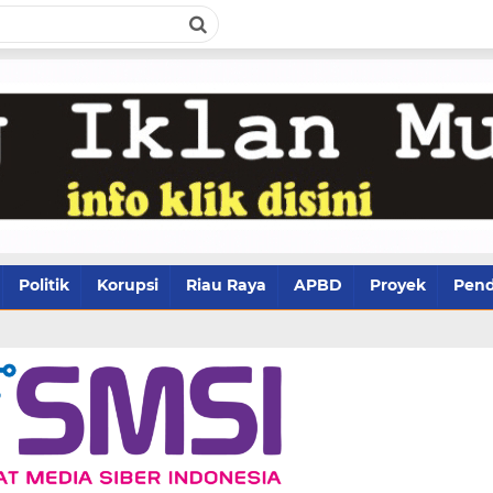
Politik
Korupsi
Riau Raya
APBD
Proyek
Pend