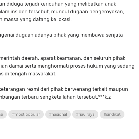
an diduga terjadi kericuhan yang melibatkan anak
alam insiden tersebut, muncul dugaan pengeroyokan,
h massa yang datang ke lokasi.
 mengenai dugaan adanya pihak yang membawa senjata
merintah daerah, aparat keamanan, dan seluruh pihak
aian damai serta menghormati proses hukum yang sedang
as di tengah masyarakat.
a keterangan resmi dari pihak berwenang terkait maupun
angan terbaru sengketa lahan tersebut.***k.z
si
#most popular
#nasional
#riau raya
#sindikat