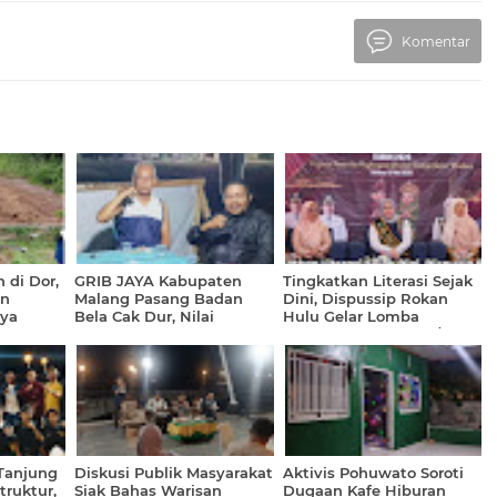
Komentar
 di Dor,
GRIB JAYA Kabupaten
Tingkatkan Literasi Sejak
an
Malang Pasang Badan
Dini, Dispussip Rokan
ya
Bela Cak Dur, Nilai
Hulu Gelar Lomba
ntah
Polemik Bendungan Lahor
Bertutur Tingkat SD/MI
Sarat Ketidakadilan
 Tanjung
Diskusi Publik Masyarakat
Aktivis Pohuwato Soroti
truktur,
Siak Bahas Warisan
Dugaan Kafe Hiburan