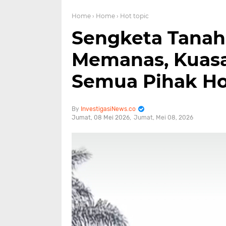
Home
› Home
› Hot topic
Sengketa Tanah
Memanas, Kuas
Semua Pihak H
InvestigasiNews.co
Jumat, 08 Mei 2026
Jumat, Mei 08, 2026