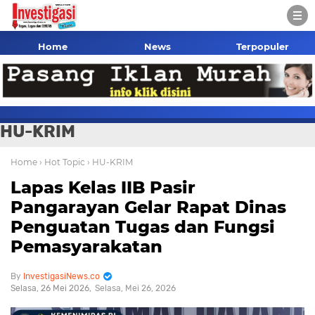
Home
News
Terpopuler
HU-KRIM
Home
› Hot Topic
› HU-KRIM
Lapas Kelas IIB Pasir
Pangarayan Gelar Rapat Dinas
Penguatan Tugas dan Fungsi
Pemasyarakatan
InvestigasiNews.co
Selasa, 26 Mei 2026
Selasa, Mei 26, 2026