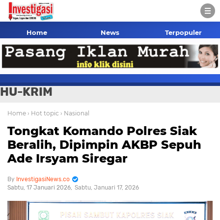
Home
News
Terpopuler
HU-KRIM
Home
› Hot topic
› Nasional
Tongkat Komando Polres Siak
Beralih, Dipimpin AKBP Sepuh
Ade Irsyam Siregar
InvestigasiNews.co
Sabtu, 17 Januari 2026
Sabtu, Januari 17, 2026