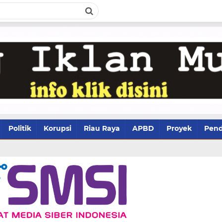
Politik
Korupsi
Riau Raya
APBD
Proyek
Pend