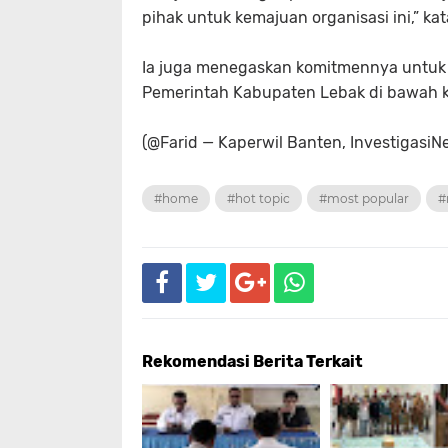
pihak untuk kemajuan organisasi ini,” ka
Ia juga menegaskan komitmennya untu
Pemerintah Kabupaten Lebak di bawah k
(@Farid — Kaperwil Banten, InvestigasiN
#home
#hot topic
#most popular
#
Rekomendasi Berita Terkait