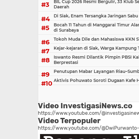
BIL Cup 2026 Resmi Bergulir, 33 Klub S
Daerah
Di Siak, Enam Tersangka Jaringan Sabu
Bocah 11 Tahun di Manggarai Timur Al
di Surabaya
Tokoh Muda Dile dan Mahasiswa KKN S
Kejar-kejaran di Siak, Warga Kampung
Iswanto Resmi Dilantik Pimpin PBSI Ka
Berprestasi
Penutupan Mabar Layangan Riau–Sumbar
Aktivis Pohuwato Soroti Dugaan Kafe 
Video InvestigasiNews.co
https://www.youtube.com/@investigasinew
Video Terpopuler
https://www.youtube.com/@DwiPurwanto