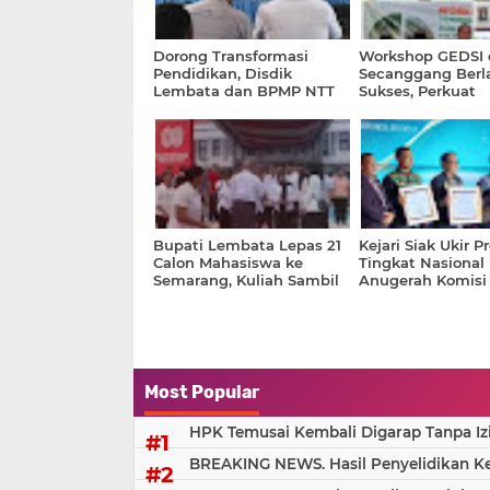
Dorong Transformasi
Workshop GEDSI 
Pendidikan, Disdik
Secanggang Berl
Lembata dan BPMP NTT
Sukses, Perkuat
Gelar Akselerasi
Pembangunan De
Digitalisasi Pembelajaran
Inklusif
Bupati Lembata Lepas 21
Kejari Siak Ukir P
Calon Mahasiswa ke
Tingkat Nasional
Semarang, Kuliah Sambil
Anugerah Komisi
Kerja Jadi Peluang Emas
Kejaksaan RI 2026
Tingkatkan SDM Daerah
Badiklat
Most Popular
HPK Temusai Kembali Digarap Tanpa Iz
BREAKING NEWS. Hasil Penyelidikan Kem