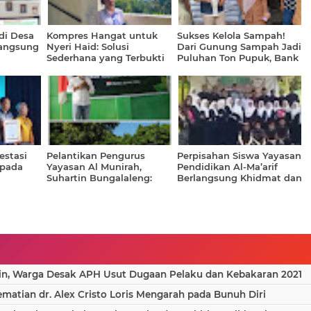
di Desa
Kompres Hangat untuk
Sukses Kelola Sampah!
angsung
Nyeri Haid: Solusi
Dari Gunung Sampah Jadi
Sederhana yang Terbukti
Puluhan Ton Pupuk, Bank
sa yang
Efektif, Namun Masih
Sampah Buantan Besar
Sering Diabaikan
Siak Siap Kembangkan
Produksi
restasi
Pelantikan Pengurus
Perpisahan Siswa Yayasan
 pada
Yayasan Al Munirah,
Pendidikan Al-Ma’arif
Suhartin Bungalaleng:
Berlangsung Khidmat dan
 di
"Momentum Perkuat
Meriah
Komitmen Pendidikan
Berkualitas"
in, Warga Desak APH Usut Dugaan Pelaku dan Kebakaran 2021
atian dr. Alex Cristo Loris Mengarah pada Bunuh Diri