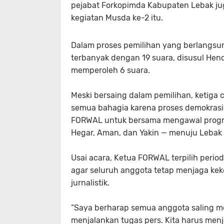
pejabat
Forkopimda Kabupaten Lebak
ju
kegiatan Musda ke-2 itu.
Dalam proses pemilihan yang berlangsu
terbanyak dengan
19 suara
, disusul
Hend
memperoleh
6 suara
.
Meski bersaing dalam pemilihan, ketiga
semua bahagia karena proses demokrasi i
FORWAL untuk bersama mengawal progra
Hegar, Aman, dan Yakin — menuju Lebak S
Usai acara, Ketua FORWAL terpilih peri
agar seluruh anggota tetap menjaga ke
jurnalistik.
“Saya berharap semua anggota saling me
menjalankan tugas pers. Kita harus men