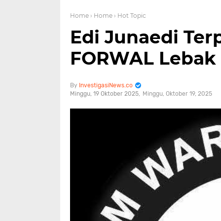
Home
› Home
› Hot Topic
Edi Junaedi Terp
FORWAL Lebak 
InvestigasiNews.co
Minggu, 19 Oktober 2025
Minggu, Oktober 19, 2025