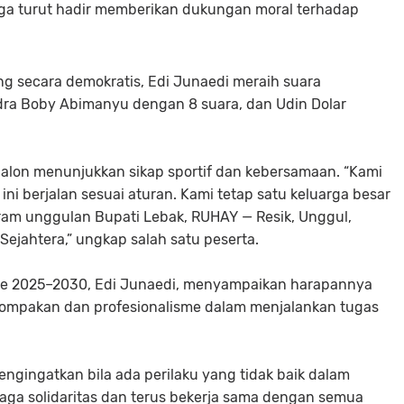
ga turut hadir memberikan dukungan moral terhadap
ng secara demokratis,
Edi Junaedi
meraih suara
ra Boby Abimanyu
dengan
8 suara
, dan
Udin Dolar
 calon menunjukkan sikap sportif dan kebersamaan. “Kami
ni berjalan sesuai aturan. Kami tetap satu keluarga besar
m unggulan Bupati Lebak, RUHAY — Resik, Unggul,
ejahtera,” ungkap salah satu peserta.
ode 2025–2030,
Edi Junaedi
, menyampaikan harapannya
kompakan dan profesionalisme dalam menjalankan tugas
ngingatkan bila ada perilaku yang tidak baik dalam
jaga solidaritas dan terus bekerja sama dengan semua