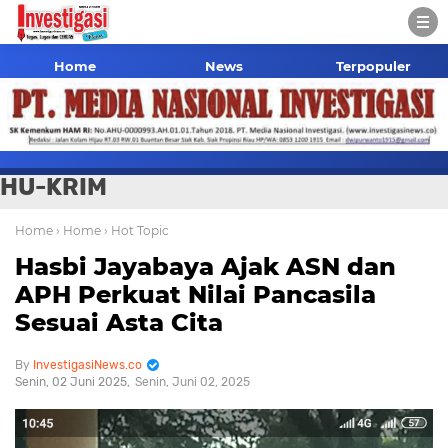
Home
News
Terpopuler
HU-KRIM
Home
› Home
› Hot Topic
Hasbi Jayabaya Ajak ASN dan
APH Perkuat Nilai Pancasila
Sesuai Asta Cita
InvestigasiNews.co
Senin, 02 Juni 2025
Senin, Juni 02, 2025