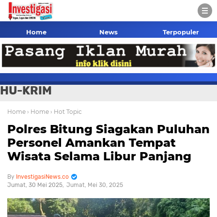
Home
News
Terpopuler
HU-KRIM
Home
› Home
› Hot Topic
Polres Bitung Siagakan Puluhan
Personel Amankan Tempat
Wisata Selama Libur Panjang
InvestigasiNews.co
Jumat, 30 Mei 2025
Jumat, Mei 30, 2025