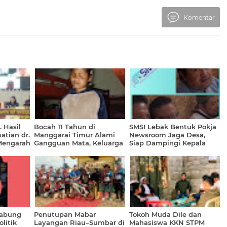
Komentar
 Hasil
Bocah 11 Tahun di
SMSI Lebak Bentuk Pokja
atian dr.
Manggarai Timur Alami
Newsroom Jaga Desa,
 Mengarah
Gangguan Mata, Keluarga
Siap Dampingi Kepala
Berharap Bantuan untuk
Desa Kelola Dana Desa
Operasi di Surabaya
Sesuai Aturan
Gabung
Penutupan Mabar
Tokoh Muda Dile dan
litik
Layangan Riau–Sumbar di
Mahasiswa KKN STPM