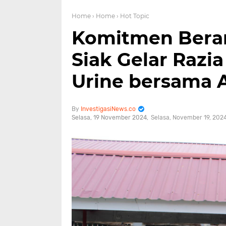
Home
› Home
› Hot Topic
Komitmen Beran
Siak Gelar Razi
Urine bersama 
InvestigasiNews.co
Selasa, 19 November 2024
Selasa, November 19, 202