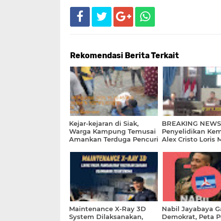
Rekomendasi Berita Terkait
Kejar-kejaran di Siak,
BREAKING NEWS.
Warga Kampung Temusai
Penyelidikan Kem
Amankan Terduga Pencuri
Alex Cristo Loris
Sepeda Motor.
pada Bunuh Diri
Maintenance X-Ray 3D
Nabil Jayabaya 
System Dilaksanakan,
Demokrat, Peta Po