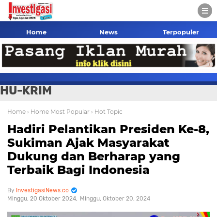
Home
News
Terpopuler
HU-KRIM
Home
› Home Most Popular
› Hot Topic
Hadiri Pelantikan Presiden Ke-8,
Sukiman Ajak Masyarakat
Dukung dan Berharap yang
Terbaik Bagi Indonesia
InvestigasiNews.co
Minggu, 20 Oktober 2024
Minggu, Oktober 20, 2024