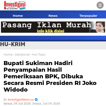
Home
News
Terpopuler
HU-KRIM
Home
› Advetorial
› Hot Topic
Bupati Sukiman Hadiri
Penyampaian Hasil
Pemeriksaan BPK, Dibuka
Secara Resmi Presiden RI Joko
Widodo
InvestigasiNews.co
Selasa, 09 Juli 2024
Selasa, Juli 09, 2024