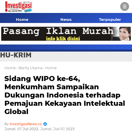
Home
News
Terpopuler
HU-KRIM
Home
› Berita Utama
› Home
Sidang WIPO ke-64,
Menkumham Sampaikan
Dukungan Indonesia terhadap
Pemajuan Kekayaan Intelektual
Global
InvestigasiNews.co
Jumat, 07 Juli 2023
Jumat, Juli 07, 2023