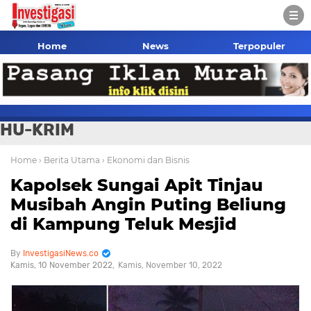
Home
News
Terpopuler
HU-KRIM
Home
› Berita Utama
› Ekonomi dan Bisnis
Kapolsek Sungai Apit Tinjau
Musibah Angin Puting Beliung
di Kampung Teluk Mesjid
InvestigasiNews.co
Kamis, 10 November 2022
Kamis, November 10, 2022