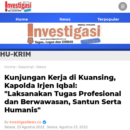
Home
News
Terpopuler
HU-KRIM
Home
› Nasional
› News
Kunjungan Kerja di Kuansing,
Kapolda Irjen Iqbal:
"Laksanakan Tugas Profesional
dan Berwawasan, Santun Serta
Humanis"
InvestigasiNews.co
Selasa, 23 Agustus 2022
Selasa, Agustus 23, 2022