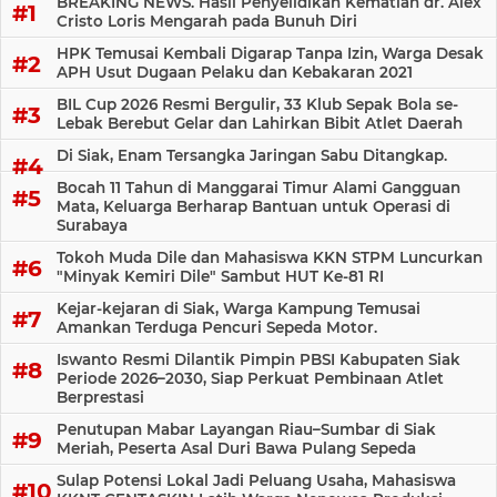
BREAKING NEWS. Hasil Penyelidikan Kematian dr. Alex
Cristo Loris Mengarah pada Bunuh Diri
HPK Temusai Kembali Digarap Tanpa Izin, Warga Desak
APH Usut Dugaan Pelaku dan Kebakaran 2021
BIL Cup 2026 Resmi Bergulir, 33 Klub Sepak Bola se-
Lebak Berebut Gelar dan Lahirkan Bibit Atlet Daerah
Di Siak, Enam Tersangka Jaringan Sabu Ditangkap.
Bocah 11 Tahun di Manggarai Timur Alami Gangguan
Mata, Keluarga Berharap Bantuan untuk Operasi di
Surabaya
Tokoh Muda Dile dan Mahasiswa KKN STPM Luncurkan
"Minyak Kemiri Dile" Sambut HUT Ke-81 RI
Kejar-kejaran di Siak, Warga Kampung Temusai
Amankan Terduga Pencuri Sepeda Motor.
Iswanto Resmi Dilantik Pimpin PBSI Kabupaten Siak
Periode 2026–2030, Siap Perkuat Pembinaan Atlet
Berprestasi
Penutupan Mabar Layangan Riau–Sumbar di Siak
Meriah, Peserta Asal Duri Bawa Pulang Sepeda
Sulap Potensi Lokal Jadi Peluang Usaha, Mahasiswa