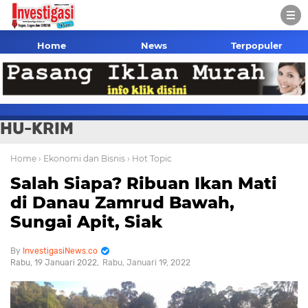
Home
News
Terpopuler
HU-KRIM
Home
› Ekonomi dan Bisnis
› Hot Topic
Salah Siapa? Ribuan Ikan Mati
di Danau Zamrud Bawah,
Sungai Apit, Siak
InvestigasiNews.co
Rabu, 19 Januari 2022
Rabu, Januari 19, 2022