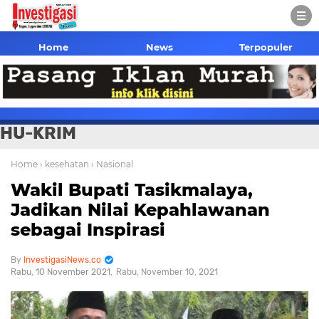
Home
News
Terpopuler
HU-KRIM
Home
› kesehatan
› Nasional
Wakil Bupati Tasikmalaya,
Jadikan Nilai Kepahlawanan
sebagai Inspirasi
InvestigasiNews.co
Rabu, 10 November 2021
Rabu, November 10, 2021