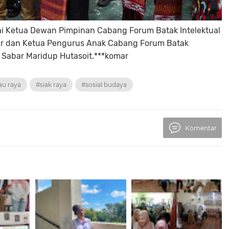
gai Ketua Dewan Pimpinan Cabang Forum Batak Intelektual
tar dan Ketua Pengurus Anak Cabang Forum Batak
g Sabar Maridup Hutasoit.***komar
au raya
#siak raya
#sosial budaya
Komentar