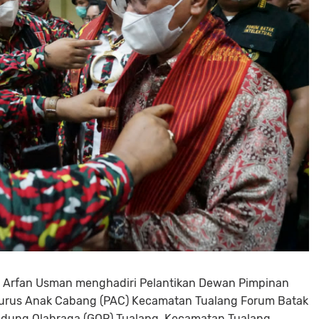
ak Arfan Usman menghadiri Pelantikan Dewan Pimpinan
urus Anak Cabang (PAC) Kecamatan Tualang Forum Batak
 Gedung Olahraga (GOR) Tualang, Kecamatan Tualang,