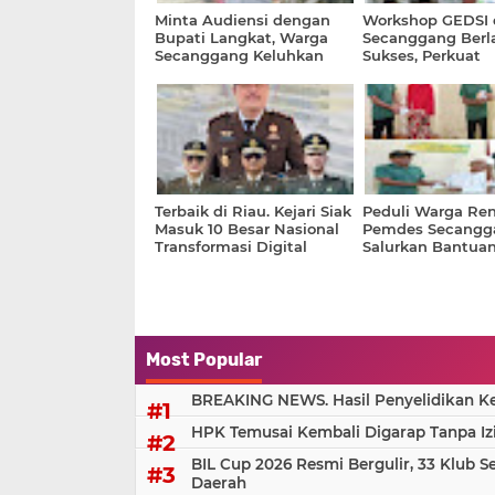
Minta Audiensi dengan
Workshop GEDSI 
Bupati Langkat, Warga
Secanggang Berl
Secanggang Keluhkan
Sukses, Perkuat
Sengketa Lahan yang Tak
Pembangunan De
Kunjung Tuntas
Inklusif
Terbaik di Riau. Kejari Siak
Peduli Warga Ren
Masuk 10 Besar Nasional
Pemdes Secangg
Transformasi Digital
Salurkan Bantua
Desa untuk 26 La
Most Popular
BREAKING NEWS. Hasil Penyelidikan Kem
HPK Temusai Kembali Digarap Tanpa Iz
BIL Cup 2026 Resmi Bergulir, 33 Klub S
Daerah