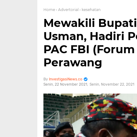
Home
› Advertorial
› kesehatan
Mewakili Bupati
Usman, Hadiri 
PAC FBI (Forum 
Perawang
InvestigasiNews.co
Senin, 22 November 2021
Senin, November 22, 2021