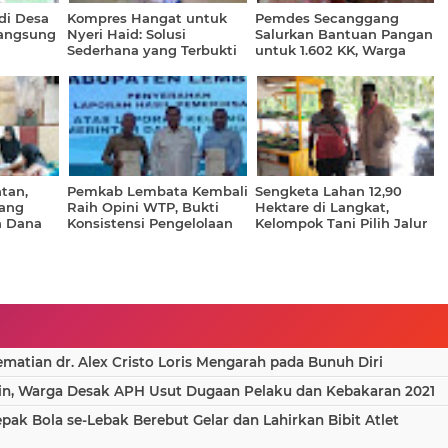
di Desa
Kompres Hangat untuk
Pemdes Secanggang
angsung
Nyeri Haid: Solusi
Salurkan Bantuan Pangan
Sederhana yang Terbukti
untuk 1.602 KK, Warga
sa yang
Efektif, Namun Masih
Terima 20 Kg Beras dan 4
Sering Diabaikan
Liter Minyak Goreng
tan,
Pemkab Lembata Kembali
Sengketa Lahan 12,90
ang
Raih Opini WTP, Bukti
Hektare di Langkat,
n Dana
Konsistensi Pengelolaan
Kelompok Tani Pilih Jalur
nsia
Keuangan Daerah
Politik Ketimbang PTUN
atian dr. Alex Cristo Loris Mengarah pada Bunuh Diri
in, Warga Desak APH Usut Dugaan Pelaku dan Kebakaran 2021
epak Bola se-Lebak Berebut Gelar dan Lahirkan Bibit Atlet