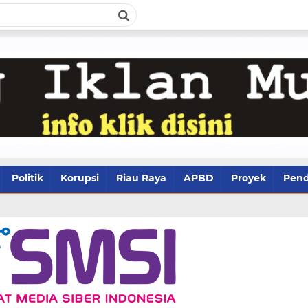
Politik
Korupsi
Riau Raya
APBD
Proyek
Pend