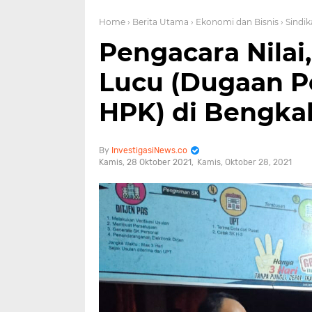
Home
› Berita Utama
› Ekonomi dan Bisnis
› Sindik
Pengacara Nilai,
Lucu (Dugaan 
HPK) di Bengkal
InvestigasiNews.co
Kamis, 28 Oktober 2021
Kamis, Oktober 28, 2021