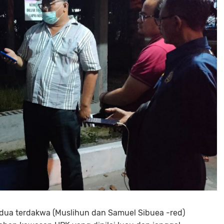
dua terdakwa (Muslihun dan Samuel Sibuea -red)