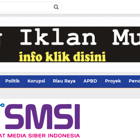
Politik
Korupsi
Riau Raya
APBD
Proyek
Pend