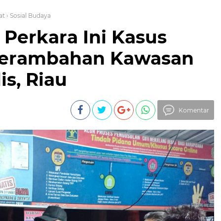
at
› Sosial Budaya
 Perkara Ini Kasus
Perambahan Kawasan
is, Riau
Komentar