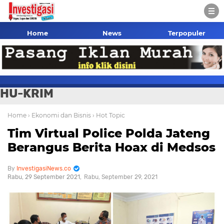
Home
News
Terpopuler
HU-KRIM
Home
› Ekonomi dan Bisnis
› Hot Topic
Tim Virtual Police Polda Jateng
Berangus Berita Hoax di Medsos
InvestigasiNews.co
Rabu, 29 September 2021
Rabu, September 29, 2021