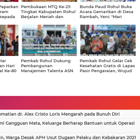
Paparkan
Pembukaan MTQ Ke-25
Bunda Paud Rohul Buka
gram
Tingkat Kabupaten Rohul
Acara Gemarikan di Desa
 kepada
Berjalan Meriah dan
Rambah, Yeni: "Mari
Lancar Meski Diawali
Biasakan Anak Gemar
Rintik Hujan
Makan Ikan"
lar
Pemkab Rohul Dukung
Pemkab Rohul Gelar Cek
an Hari
Pembangunan
Kesehatan Gratis di Lapas
l Ke-80
Manajemen Talenta ASN
Pasir Pengaraian, Wujud
Melalui Program Profiling
Nyata Peringatan HKN ke-
(ProASN)
61
atian dr. Alex Cristo Loris Mengarah pada Bunuh Diri
ami Gangguan Mata, Keluarga Berharap Bantuan untuk Operasi
in, Warga Desak APH Usut Dugaan Pelaku dan Kebakaran 2021