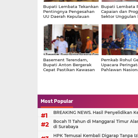
Bupati Lembata Tekankan
Bupati Lembata 
Pentingnya Pengesahan
Capaian dan Pro
UU Daerah Kepulauan
Sektor Unggulan
Jajaran Bank NTT
Basement Terendam,
Pemkab Rohul Ge
Bupati Anton Bergerak
Upacara Peringat
Cepat Pastikan Kawasan
Pahlawan Nasiona
Islamic Centre Tetap
Aman
Most Popular
BREAKING NEWS. Hasil Penyelidikan Kem
Bocah 11 Tahun di Manggarai Timur Al
di Surabaya
HPK Temusai Kembali Digarap Tanpa Iz