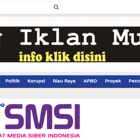
Politik
Korupsi
Riau Raya
APBD
Proyek
Pend