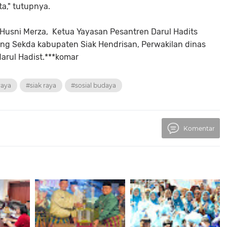
ta," tutupnya.
ak Husni Merza, Ketua Yayasan Pesantren Darul Hadits
ang Sekda kabupaten Siak Hendrisan, Perwakilan dinas
arul Hadist.***komar
raya
#siak raya
#sosial budaya
Komentar