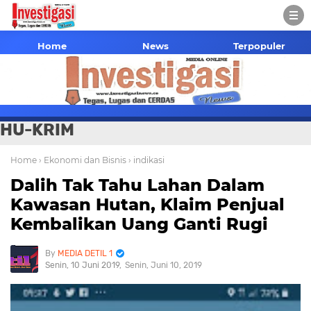
Home
News
Terpopuler
HU-KRIM
Home
› Ekonomi dan Bisnis
› indikasi
Dalih Tak Tahu Lahan Dalam
Kawasan Hutan, Klaim Penjual
Kembalikan Uang Ganti Rugi
MEDIA DETIL 1
Senin, 10 Juni 2019
Senin, Juni 10, 2019