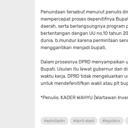
Penundaan tersebut menurut penulis di
mempercepat proses depenitifnya Bupat
daerah, serta berlangsungnya program 
bertentangan dengan UU no.10 tahun 201
dunia. b.mundur karena permintaan sendi
menggantikan menjadi bupati.
Dalam prosesnya DPRD menyampaikan us
Bupati. Usulan itu lewat gubernur dan di
waktu kerja, DPRD tidak mengeluarkan 
untuk mendefenitifkan wakil atau plt bu
*Penulis: KADER WAHYU (Wartawan Inves
#apbd/apbn
#dprd-abpd
#legislator