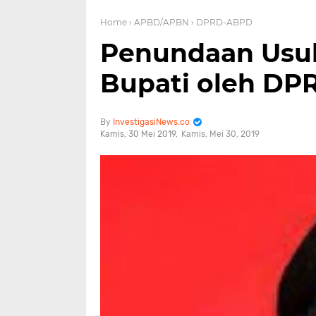
Home
› APBD/APBN
› DPRD-ABPD
Penundaan Usul
Bupati oleh DP
InvestigasiNews.co
Kamis, 30 Mei 2019
Kamis, Mei 30, 2019