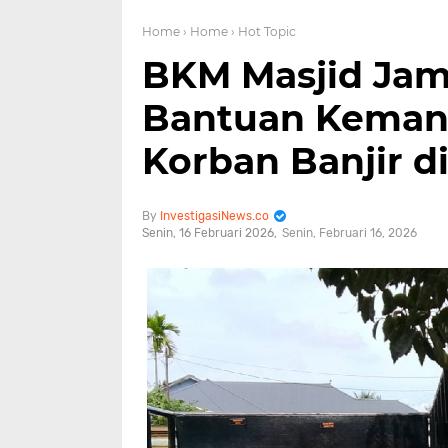
Home
› Home
› Hot Topic
BKM Masjid Jami
Bantuan Kemanu
Korban Banjir d
InvestigasiNews.co
Senin, 16 Februari 2026
Senin, Februari 16, 2026