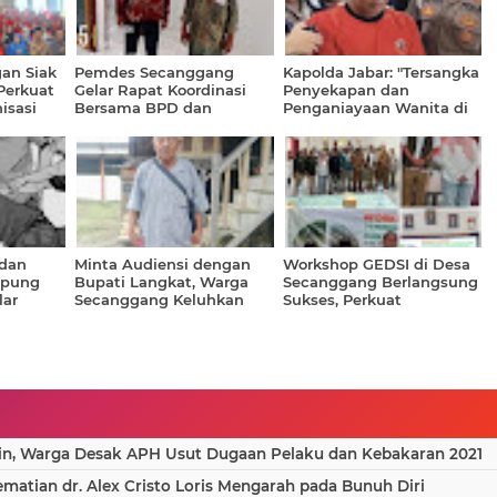
an Siak
Pemdes Secanggang
Kapolda Jabar: "Tersangka
Perkuat
Gelar Rapat Koordinasi
Penyekapan dan
isasi
Bersama BPD dan
Penganiayaan Wanita di
029
Lembaga Desa, Bahas
Bandung Terancam
Evaluasi serta Percepatan
Hukuman 12 Tahun
Pembangunan
Penjara"
 dan
Minta Audiensi dengan
Workshop GEDSI di Desa
mpung
Bupati Langkat, Warga
Secanggang Berlangsung
lar
Secanggang Keluhkan
Sukses, Perkuat
 Polisi
Sengketa Lahan yang Tak
Pembangunan Desa yang
Kunjung Tuntas
Inklusif
in, Warga Desak APH Usut Dugaan Pelaku dan Kebakaran 2021
atian dr. Alex Cristo Loris Mengarah pada Bunuh Diri