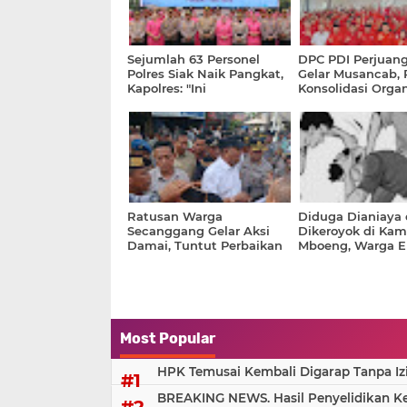
Sejumlah 63 Personel
DPC PDI Perjuang
Polres Siak Naik Pangkat,
Gelar Musancab, 
Kapolres: "Ini
Konsolidasi Organ
Penghargaan Sekaligus
Menuju Pemilu 2
Amanah"
Ratusan Warga
Diduga Dianiaya
Secanggang Gelar Aksi
Dikeroyok di Ka
Damai, Tuntut Perbaikan
Mboeng, Warga E
Jalan Rusak Parah
Laporkan Kasus ke
Most Popular
HPK Temusai Kembali Digarap Tanpa Iz
BREAKING NEWS. Hasil Penyelidikan Kem