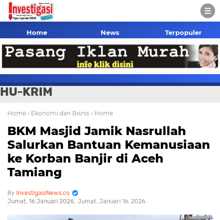
Home
News
Terpopuler
HU-KRIM
Home
› Ekonomi dan Bisnis
› Home
BKM Masjid Jamik Nasrullah
Salurkan Bantuan Kemanusiaan
ke Korban Banjir di Aceh
Tamiang
InvestigasiNews.co
Jumat, 16 Januari 2026
Jumat, Januari 16, 2026