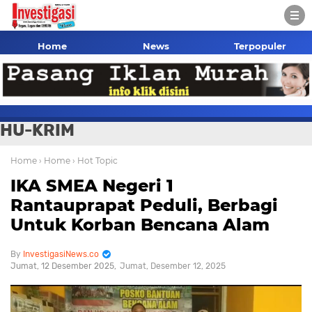
Home
News
Terpopuler
HU-KRIM
Home
› Home
› Hot Topic
IKA SMEA Negeri 1
Rantauprapat Peduli, Berbagi
Untuk Korban Bencana Alam
InvestigasiNews.co
Jumat, 12 Desember 2025
Jumat, Desember 12, 2025