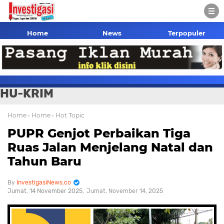
Home
News
Terpopuler
HU-KRIM
Home
› Home
› Hot Topic
PUPR Genjot Perbaikan Tiga
Ruas Jalan Menjelang Natal dan
Tahun Baru
InvestigasiNews.co
Jumat, 14 November 2025
Jumat, November 14, 2025