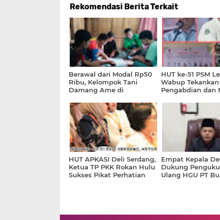
Rekomendasi Berita Terkait
Berawal dari Modal Rp50
HUT ke-51 PSM Le
Ribu, Kelompok Tani
Wabup Tekankan
Damang Ame di
Pengabdian dan 
Manggarai Timur Kini
Perhatian Pemeri
Kelola Dana Lebih dari Rp1
Miliar
HUT APKASI Deli Serdang,
Empat Kepala De
Ketua TP PKK Rokan Hulu
Dukung Penguku
Sukses Pikat Perhatian
Ulang HGU PT Bu
Nasional Lewat Batik
Estate, Sengketa
Khas Daerah
Secanggang Mas
Babak Baru