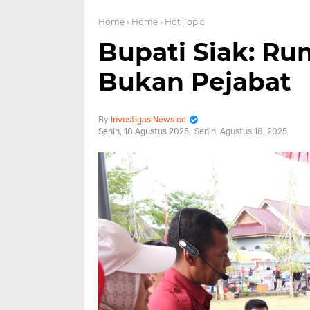
Home
› Home
› Hot Topic
Bupati Siak: Rum
Bukan Pejabat
InvestigasiNews.co
Senin, 18 Agustus 2025
Senin, Agustus 18, 2025