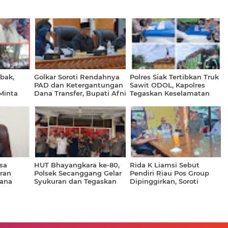
bak,
Golkar Soroti Rendahnya
Polres Siak Tertibkan Truk
PAD dan Ketergantungan
Sawit ODOL, Kapolres
Minta
Dana Transfer, Bupati Afni
Tegaskan Keselamatan
ntah
Tegaskan Komitmen
Tak Bisa Ditawar
Bangun Siak di Tengah
Keterbatasan Fiskal
sa
HUT Bhayangkara ke-80,
Rida K Liamsi Sebut
ran
Polsek Secanggang Gelar
Pendiri Riau Pos Group
ana
Syukuran dan Tegaskan
Dipinggirkan, Soroti
 Lahan di
Komitmen Mengabdi
Pengelolaan Aset hingga
uki
untuk Masyarakat
Proses Hukum