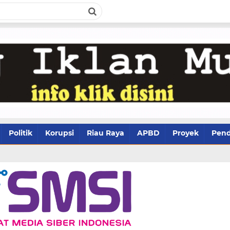
Politik
Korupsi
Riau Raya
APBD
Proyek
Pend