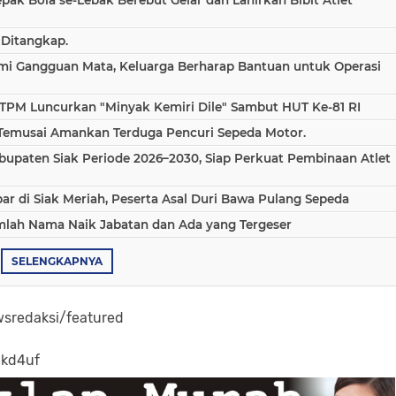
epak Bola se-Lebak Berebut Gelar dan Lahirkan Bibit Atlet
 Ditangkap.
ami Gangguan Mata, Keluarga Berharap Bantuan untuk Operasi
TPM Luncurkan "Minyak Kemiri Dile" Sambut HUT Ke-81 RI
 Temusai Amankan Terduga Pencuri Sepeda Motor.
bupaten Siak Periode 2026–2030, Siap Perkuat Pembinaan Atlet
 di Siak Meriah, Peserta Asal Duri Bawa Pulang Sepeda
umlah Nama Naik Jabatan dan Ada yang Tergeser
SELENGKAPNYA
sredaksi/featured
-kd4uf