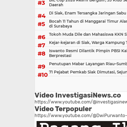
BIL Cup 2026 Resmi Bergulir, 33 Klub S
Daerah
Di Siak, Enam Tersangka Jaringan Sabu
Bocah 11 Tahun di Manggarai Timur Al
di Surabaya
Tokoh Muda Dile dan Mahasiswa KKN S
Kejar-kejaran di Siak, Warga Kampung
Iswanto Resmi Dilantik Pimpin PBSI Ka
Berprestasi
Penutupan Mabar Layangan Riau–Sumbar
71 Pejabat Pemkab Siak Dimutasi, Sej
Video InvestigasiNews.co
https://www.youtube.com/@investigasinew
Video Terpopuler
https://www.youtube.com/@DwiPurwanto