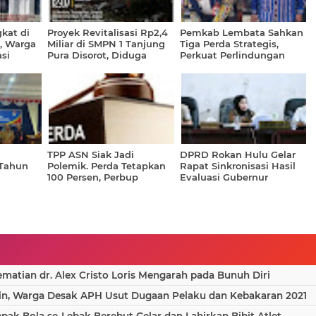
kat di
Proyek Revitalisasi Rp2,4
Pemkab Lembata Sahkan
f, Warga
Miliar di SMPN 1 Tanjung
Tiga Perda Strategis,
si
Pura Disorot, Diduga
Perkuat Perlindungan
gga BPJS
Minim Transparansi dan
Anak hingga Reformasi
Pengawasan
Birokrasi
TPP ASN Siak Jadi
DPRD Rokan Hulu Gelar
Tahun
Polemik. Perda Tetapkan
Rapat Sinkronisasi Hasil
100 Persen, Perbup
Evaluasi Gubernur
Pangkas 50 Persen. Lho?
terhadap Ranperda APBD
Ini Kata Pengamat
2026
atian dr. Alex Cristo Loris Mengarah pada Bunuh Diri
in, Warga Desak APH Usut Dugaan Pelaku dan Kebakaran 2021