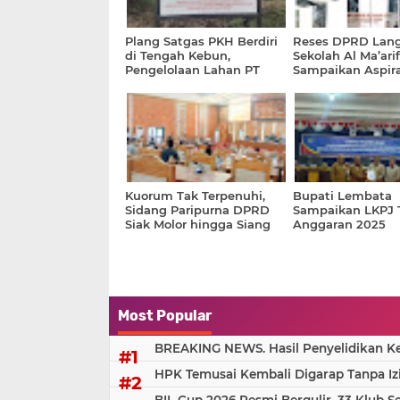
Plang Satgas PKH Berdiri
Reses DPRD Lang
di Tengah Kebun,
Sekolah Al Ma’ari
Pengelolaan Lahan PT
Sampaikan Aspira
TKWL Dipertanyakan
Infrastruktur hin
Kuorum Tak Terpenuhi,
Bupati Lembata
Sidang Paripurna DPRD
Sampaikan LKPJ 
Siak Molor hingga Siang
Anggaran 2025
Most Popular
BREAKING NEWS. Hasil Penyelidikan Kem
HPK Temusai Kembali Digarap Tanpa Iz