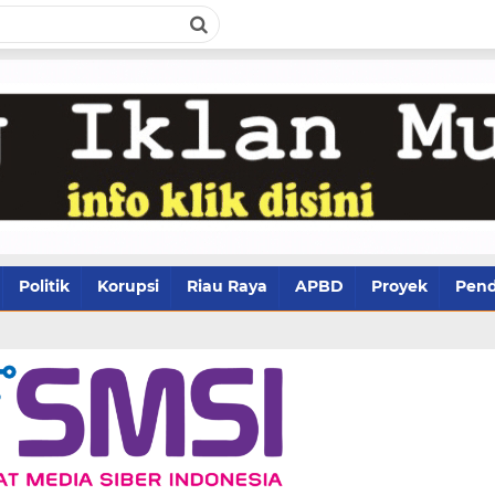
Politik
Korupsi
Riau Raya
APBD
Proyek
Pend