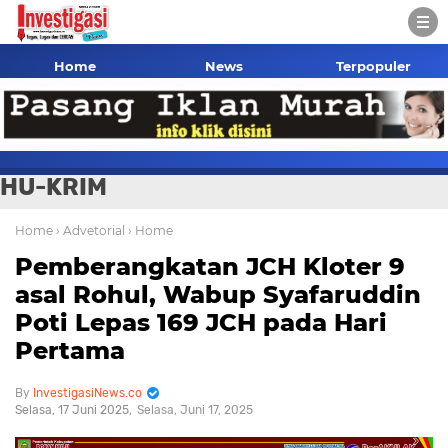
Home
News
Terpopuler
HU-KRIM
Home
› Advetorial
› Home
Pemberangkatan JCH Kloter 9
asal Rohul, Wabup Syafaruddin
Poti Lepas 169 JCH pada Hari
Pertama
InvestigasiNews.co
Selasa, 17 Juni 2025
Selasa, Juni 17, 2025