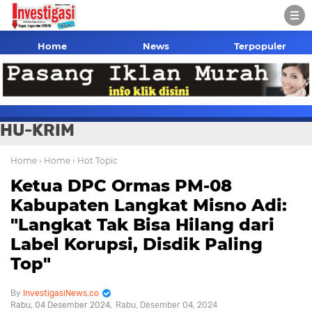
Home
News
Terpopuler
HU-KRIM
Home
› Home
› Hot Topic
Ketua DPC Ormas PM-08
Kabupaten Langkat Misno Adi:
"Langkat Tak Bisa Hilang dari
Label Korupsi, Disdik Paling
Top"
InvestigasiNews.co
Rabu, 04 Desember 2024
Rabu, Desember 04, 2024