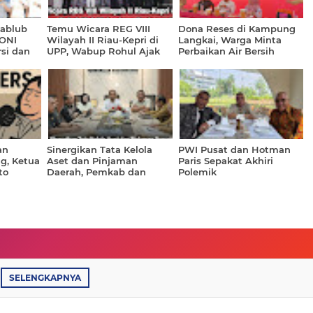
kablub
Temu Wicara REG VIII
Dona Reses di Kampung
KONI
Wilayah II Riau-Kepri di
Langkai, Warga Minta
si dan
UPP, Wabup Rohul Ajak
Perbaikan Air Bersih
ia
Mahasiswa Berinovasi dan
hingga Solusi untuk
Berkolaborasi
Petani Sawit
an
Sinergikan Tata Kelola
PWI Pusat dan Hotman
g, Ketua
Aset dan Pinjaman
Paris Sepakat Akhiri
to
Daerah, Pemkab dan
Polemik
DPRD Rohul
atsApp
Berkonsultasi ke BPKP
Riau
SELENGKAPNYA