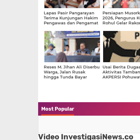
Lapas Pasir Pangarayan
Persiapan Musor
Terima Kunjungan Hakim
2026, Pengurus 
Pengawas dan Pengamat
Rohul Gelar Rakor
PN Pasir Pengaraian
Bentuk Tim Panit
Penjaringan
Reses M. Jihan Ali Diserbu
Usai Berita Duga
Warga, Jalan Rusak
Aktivitas Tamban
hingga Tunda Bayar
AKPERSI Pohuwa
APBD Jadi Sorotan
Mengaku Terima
Ancaman via Wh
Most Popular
Video InvestigasiNews.co