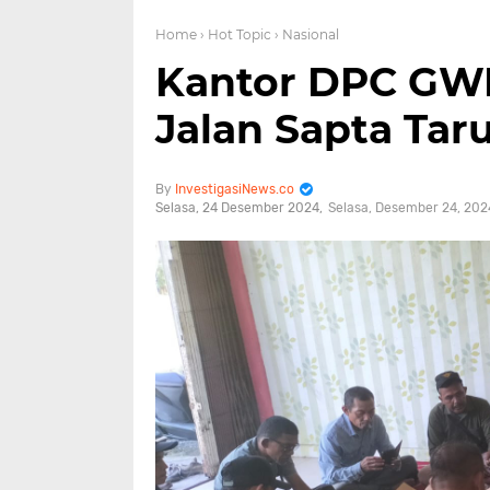
Home
› Hot Topic
› Nasional
Kantor DPC GWI
Jalan Sapta Tar
InvestigasiNews.co
Selasa, 24 Desember 2024
Selasa, Desember 24, 202