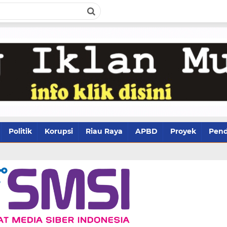
Politik
Korupsi
Riau Raya
APBD
Proyek
Pend