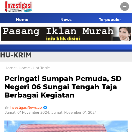
Home
News
Terpopuler
HU-KRIM
Home
› Home
› Hot Topic
Peringati Sumpah Pemuda, SD
Negeri 06 Sungai Tengah Taja
Berbagai Kegiatan
InvestigasiNews.co
Jumat, 01 November 2024
Jumat, November 01, 2024