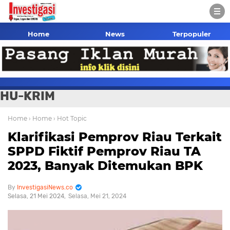
Home
News
Terpopuler
HU-KRIM
Home
› Home
› Hot Topic
Klarifikasi Pemprov Riau Terkait
SPPD Fiktif Pemprov Riau TA
2023, Banyak Ditemukan BPK
InvestigasiNews.co
Selasa, 21 Mei 2024
Selasa, Mei 21, 2024