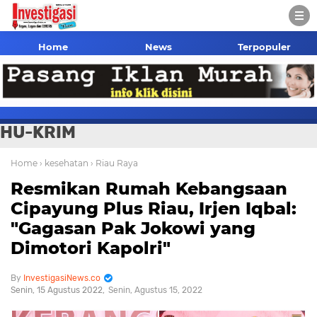
Home
News
Terpopuler
HU-KRIM
Home
› kesehatan
› Riau Raya
Resmikan Rumah Kebangsaan
Cipayung Plus Riau, Irjen Iqbal:
"Gagasan Pak Jokowi yang
Dimotori Kapolri"
InvestigasiNews.co
Senin, 15 Agustus 2022
Senin, Agustus 15, 2022