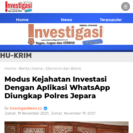
Home
News
Terpopuler
HU-KRIM
Home
› Berita Utama
› Ekonomi dan Bisnis
Modus Kejahatan Investasi
Dengan Aplikasi WhatsApp
Diungkap Polres Jepara
InvestigasiNews.co
Jumat, 19 November 2021
Jumat, November 19, 2021