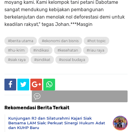
moyang kami. Kami kelompok tani petani Dabotame
sangat mendukung kebijakan pembangunan
berkelanjutan dan menolak nol deforestasi demi untuk
keadilan rakyat," tegas Johan.***Masgin
#berita utama
#ekonomi dan bisnis
#hot topic
#hu-krim
#indikasi
#kesehatan
#riau raya
#siak raya
#sindikat
#sosial budaya
Rekomendasi Berita Terkait
Komentar
Kunjungan RJ dan Silaturahmi Kajari Siak
Bersama LAM Siak: Perkuat Sinergi Hukum Adat
dan KUHP Baru