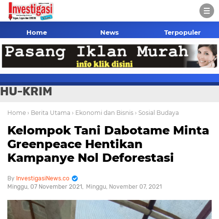
Home
News
Terpopuler
HU-KRIM
Home
› Berita Utama
› Ekonomi dan Bisnis
› Sosial Budaya
Kelompok Tani Dabotame Minta
Greenpeace Hentikan
Kampanye Nol Deforestasi
InvestigasiNews.co
Minggu, 07 November 2021
Minggu, November 07, 2021