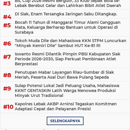
BIL Cup 2026 Resmi Bergulir, 33 Klub Sepak Bola se-
Lebak Berebut Gelar dan Lahirkan Bibit Atlet Daerah
Di Siak, Enam Tersangka Jaringan Sabu Ditangkap.
Bocah 11 Tahun di Manggarai Timur Alami Gangguan
Mata, Keluarga Berharap Bantuan untuk Operasi di
Surabaya
Tokoh Muda Dile dan Mahasiswa KKN STPM Luncurkan
"Minyak Kemiri Dile" Sambut HUT Ke-81 RI
Iswanto Resmi Dilantik Pimpin PBSI Kabupaten Siak
Periode 2026–2030, Siap Perkuat Pembinaan Atlet
Berprestasi
Penutupan Mabar Layangan Riau–Sumbar di Siak
Meriah, Peserta Asal Duri Bawa Pulang Sepeda
Sulap Potensi Lokal Jadi Peluang Usaha, Mahasiswa
KKNT GENTASKIN Latih Warga Nenowea Produksi
Minyak Urut Tradisional
Kapolres Lebak AKBP Arninsi Tegaskan Komitmen
Adaptasi Cepat dan Pelayanan Presisi
SELENGKAPNYA