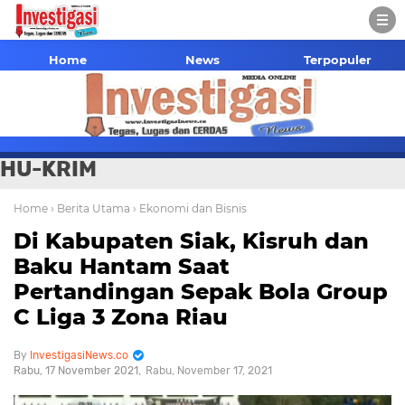
Home
News
Terpopuler
HU-KRIM
Home
› Berita Utama
› Ekonomi dan Bisnis
Di Kabupaten Siak, Kisruh dan
Baku Hantam Saat
Pertandingan Sepak Bola Group
C Liga 3 Zona Riau
InvestigasiNews.co
Rabu, 17 November 2021
Rabu, November 17, 2021