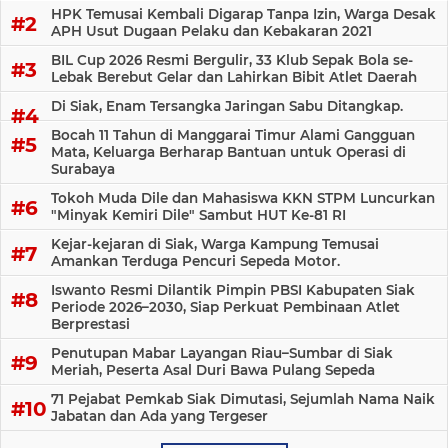
HPK Temusai Kembali Digarap Tanpa Izin, Warga Desak
APH Usut Dugaan Pelaku dan Kebakaran 2021
BIL Cup 2026 Resmi Bergulir, 33 Klub Sepak Bola se-
Lebak Berebut Gelar dan Lahirkan Bibit Atlet Daerah
Di Siak, Enam Tersangka Jaringan Sabu Ditangkap.
Bocah 11 Tahun di Manggarai Timur Alami Gangguan
Mata, Keluarga Berharap Bantuan untuk Operasi di
Surabaya
Tokoh Muda Dile dan Mahasiswa KKN STPM Luncurkan
"Minyak Kemiri Dile" Sambut HUT Ke-81 RI
Kejar-kejaran di Siak, Warga Kampung Temusai
Amankan Terduga Pencuri Sepeda Motor.
Iswanto Resmi Dilantik Pimpin PBSI Kabupaten Siak
Periode 2026–2030, Siap Perkuat Pembinaan Atlet
Berprestasi
Penutupan Mabar Layangan Riau–Sumbar di Siak
Meriah, Peserta Asal Duri Bawa Pulang Sepeda
71 Pejabat Pemkab Siak Dimutasi, Sejumlah Nama Naik
Jabatan dan Ada yang Tergeser