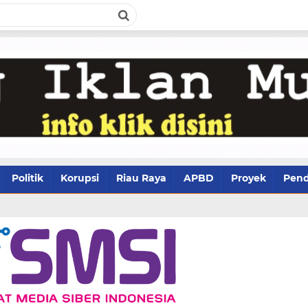
Politik
Korupsi
Riau Raya
APBD
Proyek
Pend