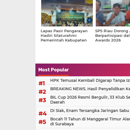
Keterbatasan Fiskal
Lapas Pasir Pangarayan
SPS Riau Dorong
Hadiri Silaturahmi
Berpartisipasi da
Pemerintah Kabupaten
Awards 2026
Rokan Hulu Bersama
Kejati Riau
Most Popular
HPK Temusai Kembali Digarap Tanpa Iz
BREAKING NEWS. Hasil Penyelidikan Kem
BIL Cup 2026 Resmi Bergulir, 33 Klub S
Daerah
Di Siak, Enam Tersangka Jaringan Sabu
Bocah 11 Tahun di Manggarai Timur Al
di Surabaya