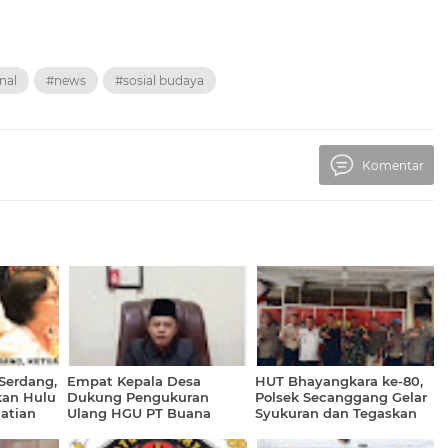
nal
#news
#sosial budaya
Komentar
Serdang,
Empat Kepala Desa
HUT Bhayangkara ke-80,
kan Hulu
Dukung Pengukuran
Polsek Secanggang Gelar
hatian
Ulang HGU PT Buana
Syukuran dan Tegaskan
atik
Estate, Sengketa Lahan di
Komitmen Mengabdi
Secanggang Masuki
untuk Masyarakat