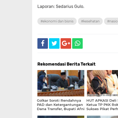
Laporan: Sedarius Gulo.
#ekonomi dan bisnis
#kesehatan
#nasio
Rekomendasi Berita Terkait
Golkar Soroti Rendahnya
HUT APKASI Deli 
PAD dan Ketergantungan
Ketua TP PKK Ro
Dana Transfer, Bupati Afni
Sukses Pikat Per
Tegaskan Komitmen
Nasional Lewat B
Bangun Siak di Tengah
Khas Daerah