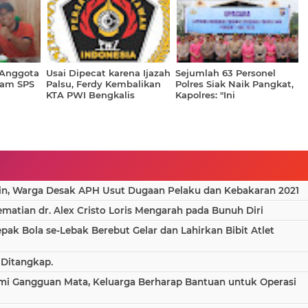
Babak Baru
 Anggota
Usai Dipecat karena Ijazah
Sejumlah 63 Personel
lam SPS
Palsu, Ferdy Kembalikan
Polres Siak Naik Pangkat,
KTA PWI Bengkalis
Kapolres: "Ini
Penghargaan Sekaligus
Amanah"
in, Warga Desak APH Usut Dugaan Pelaku dan Kebakaran 2021
atian dr. Alex Cristo Loris Mengarah pada Bunuh Diri
epak Bola se-Lebak Berebut Gelar dan Lahirkan Bibit Atlet
 Ditangkap.
ami Gangguan Mata, Keluarga Berharap Bantuan untuk Operasi