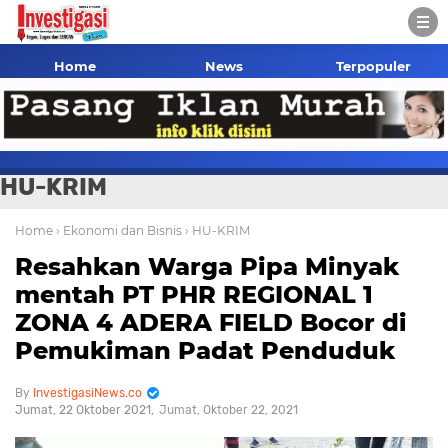
Home
News
Terpopuler
HU-KRIM
Home
› Ekonomi dan Bisnis
› HU-KRIM
Resahkan Warga Pipa Minyak
mentah PT PHR REGIONAL 1
ZONA 4 ADERA FIELD Bocor di
Pemukiman Padat Penduduk
InvestigasiNews.co
Jumat, 22 Oktober 2021
Jumat, Oktober 22, 2021