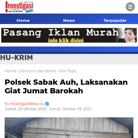
Home
News
Terpopuler
HU-KRIM
Home
› Ekonomi dan Bisnis
› Hot Topic
Polsek Sabak Auh, Laksanakan
Giat Jumat Barokah
InvestigasiNews.co
Jumat, 29 Oktober 2021
Jumat, Oktober 29, 2021